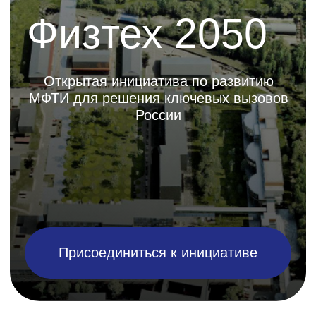
Присоединиться к инициативе
ОБ ИНИЦИАТИВЕ
«Физтех 2050» —
инициатива,
учрежденная МФТИ и Рыбаков
Фондом